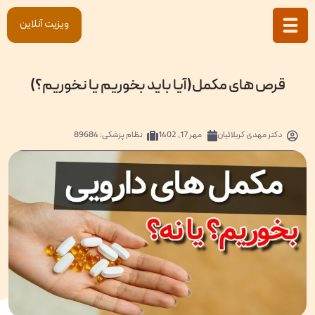
ویزیت آنلاین
قرص های مکمل(آیا باید بخوریم یا نخوریم؟)
دکتر
مهدی کربلائیان
مهر 17, 1402
نظام پزشکی: 89684