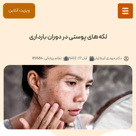
ویزیت آنلاین
لکه های پوستی در دوران بارداری
دکتر
مهدی کربلائیان
آبان 17, 1402
نظام پزشکی: 89684