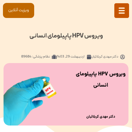
ویزیت آنلاین
ویروس HPV پاپیلومای انسانی
دکتر
مهدی کربلائیان
اردیبهشت 29, 1403
نظام پزشکی: 89684